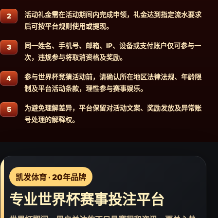
活动礼金需在活动期间内完成申领，礼金达到指定流水要求
2
后可按平台规则使用或提现。
同一姓名、手机号、邮箱、IP、设备或支付账户仅可参与一
3
次，违规参与将取消资格及奖励。
参与世界杯竞猜活动前，请确认所在地区法律法规、年龄限
4
制及平台活动条款，理性参与赛事娱乐。
为避免理解差异，平台保留对活动文案、奖励发放及异常账
5
号处理的解释权。
凯发体育 · 20年品牌
专业世界杯赛事投注平台