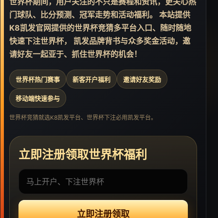
世界杯期间，用户关注的不只是赛程和资讯，更关心热
门球队、比分预测、冠军走势和活动福利。 本站提供
K8凯发官网提供的世界杯竞猜多平台入口、随时随地
快速下注世界杯， 凯发品牌背书与众多奖金活动，邀
请好友一起亚于、抓住世界杯的机会！
世界杯热门赛事
新客开户福利
邀请好友奖励
移动端快速参与
世界杯竞猜就选K8凯发平台、世界杯下注必用凯发平台。
立即注册领取世界杯福利
立即注册领取